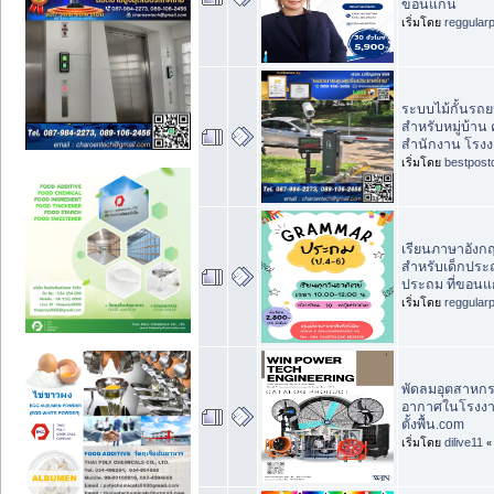
ขอนแก่น
เริ่มโดย
reggular
ระบบไม้กั้นรถย
สำหรับหมู่บ้า
สำนักงาน โรง
เริ่มโดย
bestpost
เรียนภาษาอังก
สำหรับเด็กประถ
ประถม ที่ขอนแก
เริ่มโดย
reggular
พัดลมอุตสาหกรร
อากาศในโรงงา
ตั้งพื้น.com
เริ่มโดย
dilive11