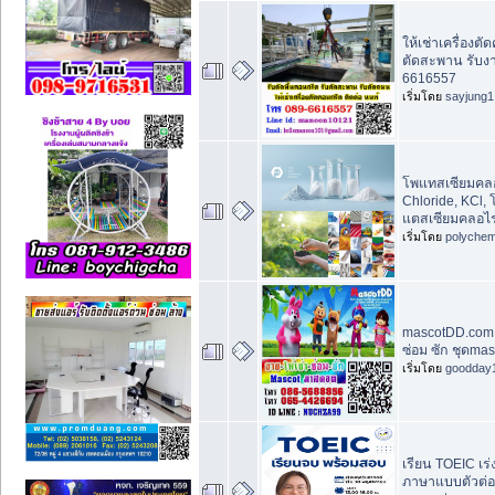
ให้เช่าเครื่องต
ตัดสะพาน รับง
6616557
เริ่มโดย
sayjung1
โพแทสเซียมคลอ
Chloride, KCl,
แตสเซียมคลอไร
เริ่มโดย
polychem
mascotDD.com 
ซ่อม ซัก ชุดma
เริ่มโดย
goodday
เรียน TOEIC เร่
ภาษาแบบตัวต่อต