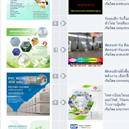
เริ่มโดย
publicpo
รับทุบตึก รับรื้
ทั่วไทย โดยทีมง
เริ่มโดย
todaytim
พัดลมฟาร์ม คือ
พัดลมฟาร์มแทน
เริ่มโดย
prakardt
พัดลมยักษ์ตั้งพ
พลังงาน เลือกซ
เริ่มโดย
somwan
ไททาเนียมไดออก
ออกไซด์, Titan
โรงงานผู้ผลิต
เริ่มโดย
polychem