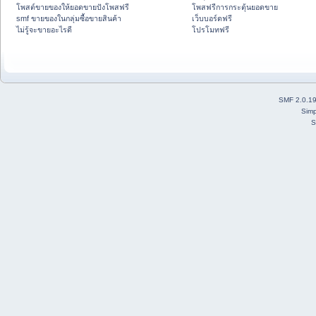
โพสต์ขายของให้ยอดขายปังโพสฟรี
โพสฟรีการกระตุ้นยอดขาย
smf ขายของในกลุ่มซื้อขายสินค้า
เว็บบอร์ดฟรี
ไม่รู้จะขายอะไรดี
โปรโมทฟรี
SMF 2.0.1
Simp
S