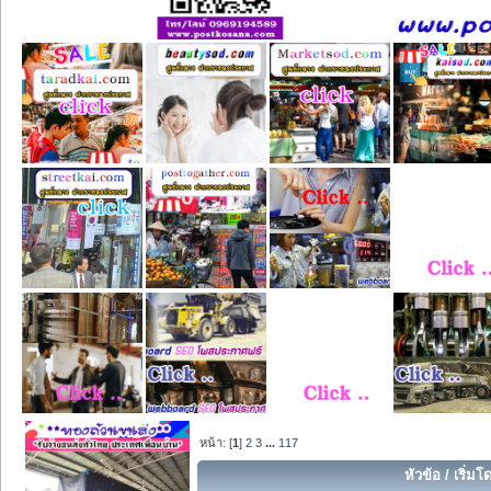
หน้า: [
1
]
2
3
...
117
หัวข้อ
/
เริ่มโ