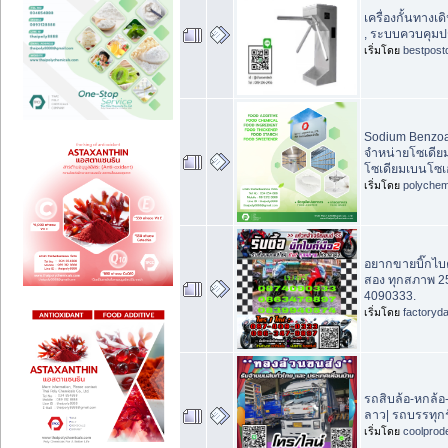
เครื่องกั้นทางเด
, ระบบควบคุมปร
เริ่มโดย
bestpost
Sodium Benzoa
จำหน่ายโซเดีย
โซเดียมเบนโซ
เริ่มโดย
polychem
อยากขายบิ๊กไบค์ 
สอง ทุกสภาพ 2
4090333.
เริ่มโดย
factoryd
รถสิบล้อ-หกล้อ
ลาว| รถบรรทุกร
เริ่มโดย
coolprod