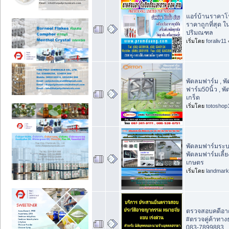
แอร์บ้านราคาโป
ราคาถูกที่สุด 
ปริมณฑล
เริ่มโดย
foraliv11
พัดลมฟาร์ม , พั
ฟาร์ม50นิ้ว , 
เกร็ด
เริ่มโดย
totoshop
พัดลมฟาร์มระ
พัดลมฟาร์มเลี้ย
เกษตร
เริ่มโดย
landmar
ตรวจสอบคดีอา
#ตรวจคู่ค้าทางธ
083-7899883