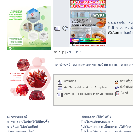
ท่อเฟล็กซ์ (Flex
มิเนียม vs. ท่อ
เริ่มโดย
prakan1
หน้า: [
1
]
2
3
...
117
ฝากร้านฟรี , ลงประกาศขายของฟรี ติด google , ลงประก
หัวข้อปกติ
หัวข้อที่ถู
หัวข้อติดห
Hot Topic (More than 15 replies)
โพลล์
Very Hot Topic (More than 25 replies)
อยากขายของดี
เพิ่มยอดขายให้เข้าเป้า
ขายของออนไลน์ยังไงให้มีคนซื้อ
โปรโมทผลักดันยอดขาย
ขายสินค้าไม่สต๊อกสินค้า
โปรโมทแผนการเพิ่มยอดขายให้ได้ผล
เริ่มขายของออนไลน์
โปรโมทวิธีการวางแผนการเพิ่มยอดขา