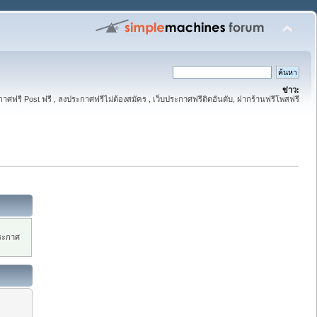
ข่าว:
าศฟรี Post ฟรี , ลงประกาศฟรีไม่ต้องสมัคร , เว็บประกาศฟรีติดอันดับ, ฝากร้านฟรีโพสฟรี
ประกาศ