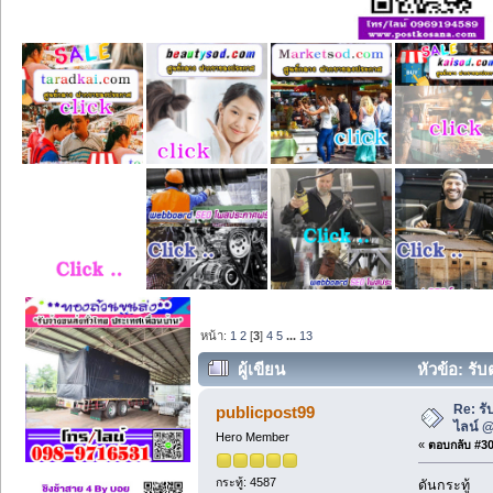
หน้า:
1
2
[
3
]
4
5
...
13
ผู้เขียน
หัวข้อ: รั
Re: รั
publicpost99
ไลน์ 
Hero Member
«
ตอบกลับ #30 
กระทู้: 4587
ดันกระทู้