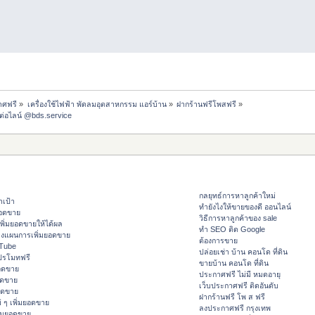
าศฟรี
»
เครื่องใช้ไฟฟ้า พัดลมอุตสาหกรรม แอร์บ้าน
»
ฝากร้านฟรีโพสฟรี
»
ต่อไลน์ @bds.service
กลยุทธ์การหาลูกค้าใหม่
าเป้า
ทํายังไงให้ขายของดี ออนไลน์
ยอดขาย
วิธีการหาลูกค้าของ sale
ิ่มยอดขายให้ได้ผล
ทำ SEO ติด Google
างแผนการเพิ่มยอดขาย
ต้องการขาย
ouTube
ปล่อยเช่า บ้าน คอนโด ที่ดิน
ปรโมทฟรี
ขายบ้าน คอนโด ที่ดิน
อดขาย
ประกาศฟรี ไม่มี หมดอายุ
อดขาย
เว็บประกาศฟรี ติดอันดับ
ยอดขาย
ฝากร้านฟรี โพ ส ฟรี
 ๆ เพิ่มยอดขาย
ลงประกาศฟรี กรุงเทพ
ิ่มยอดขาย