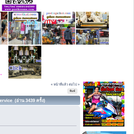
« หน้าที่แล้ว
ต่อไป »
พิมพ์
vice (อ่าน 3439 ครั้ง)