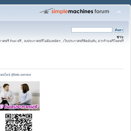
ข่าว:
าศฟรี Post ฟรี , ลงประกาศฟรีไม่ต้องสมัคร , เว็บประกาศฟรีติดอันดับ, ฝากร้านฟรีโพสฟรี
ดต่อไลน์ @bds.service