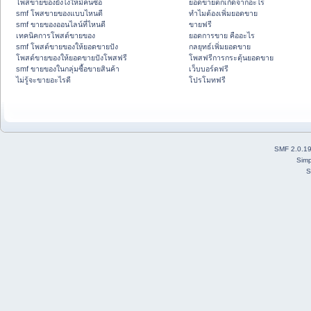
โพสขายของยังไงให้มีคนซื้อ
ยอดขายตกเกิดจากอะไร
smf โพสขายของแบบไหนดี
ทำไมต้องเพิ่มยอดขาย
smf ขายของออนไลน์ที่ไหนดี
ขายฟรี
เทคนิคการโพสต์ขายของ
ยอดการขาย คืออะไร
smf โพสต์ขายของให้ยอดขายปัง
กลยุทธ์เพิ่มยอดขาย
โพสต์ขายของให้ยอดขายปังโพสฟรี
โพสฟรีการกระตุ้นยอดขาย
smf ขายของในกลุ่มซื้อขายสินค้า
เว็บบอร์ดฟรี
ไม่รู้จะขายอะไรดี
โปรโมทฟรี
SMF 2.0.1
Simp
S