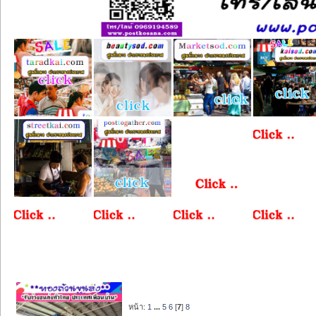
หน้า:
1
...
5
6
[
7
]
8