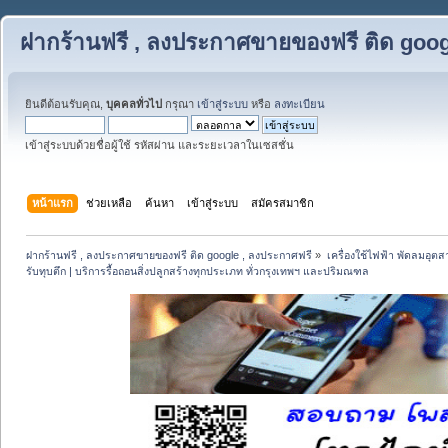
ฝากร้านฟรี , ลงประกาศขายของฟรี ติด goog
ยินดีต้อนรับคุณ,
บุคคลทั่วไป
กรุณา
เข้าสู่ระบบ
หรือ
ลงทะเบียน
เข้าสู่ระบบด้วยชื่อผู้ใช้ รหัสผ่าน และระยะเวลาในเซสชั่น
หน้าแรก
ช่วยเหลือ
ค้นหา
เข้าสู่ระบบ
สมัครสมาชิก
ฝากร้านฟรี , ลงประกาศขายของฟรี ติด google , ลงประกาศฟรี
»
เครื่องใช้ไฟฟ้า พัดลมอุต
รับทุบตึก | บริการรื้อถอนสิ่งปลูกสร้างทุกประเภท ทั่วกรุงเทพฯ และปริมณฑล