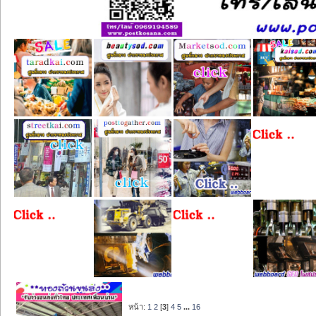
หน้า:
1
2
[
3
]
4
5
...
16