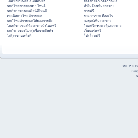
โพสขายของยังไงให้มีคนซื้อ
ยอดขายตกเกิดจากอะไร
smf โพสขายของแบบไหนดี
ทำไมต้องเพิ่มยอดขาย
smf ขายของออนไลน์ที่ไหนดี
ขายฟรี
เทคนิคการโพสต์ขายของ
ยอดการขาย คืออะไร
smf โพสต์ขายของให้ยอดขายปัง
กลยุทธ์เพิ่มยอดขาย
โพสต์ขายของให้ยอดขายปังโพสฟรี
โพสฟรีการกระตุ้นยอดขาย
smf ขายของในกลุ่มซื้อขายสินค้า
เว็บบอร์ดฟรี
ไม่รู้จะขายอะไรดี
โปรโมทฟรี
SMF 2.0.1
Simp
S