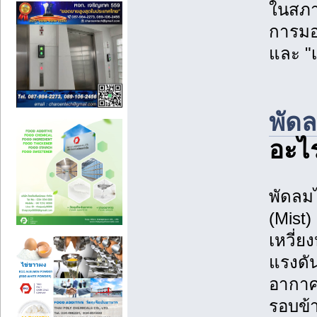
ในสภา
การมอ
และ "
พัด
อะไร
พัดลมไ
(Mist
เหวี่ย
แรงดัน
อากาศ
รอบข้