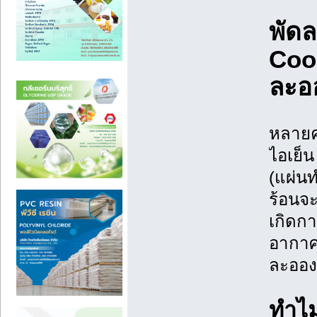
พัดล
Cool
ละอ
หลายค
ไอเย็น
(แผ่น
ร้อนจะ
เกิดก
อากาศ 
ละออง
ทำไม