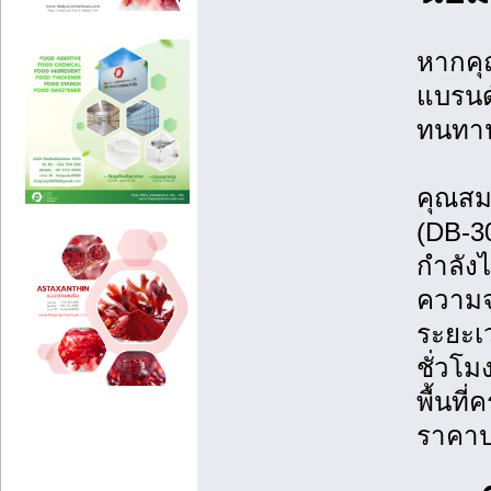
หากคุ
แบรนด
ทนทา
คุณสมบ
(DB-3
กำลัง
ความจุ
ระยะเว
ชั่วโมง
พื้นที
ราคาป