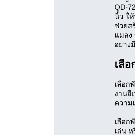
QD-720
นิ้ว ใ
ช่วยสร
แมลง 
อย่างม
เลือก
เลือกพ
งานอีเ
ความเ
เลือกพ
เล่น ห