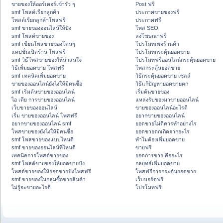
ขายของให้ออร์เดอร์เข้ารัว ๆ
Post ฟรี
smf โพสต์เรียกลูกค้า
ประกาศขายของฟรี
โพสต์เรียกลูกค้าโพสฟรี
ประกาศฟรี
smf ขายของออนไลน์ให้ปัง
โพส SEO
smf โพสต์ขายของ
ลงโฆษณาฟรี
smf เขียนโพสขายของโดนๆ
โปรโมทเพจร้านค้า
แคปชั่นเปิดร้าน โพสฟรี
โปรโมทกระตุ้นยอดขาย
smf วิธีโพสขายของให้น่าสนใจ
โปรโมทฟรีออนไลน์กระตุ้นยอดขาย
วิธีเพิ่มยอดขาย โพสฟรี
โพสกระตุ้นยอดขาย
smf เทคนิคเพิ่มยอดขาย
วิธีกระตุ้นยอดขาย เซลล์
ขายของออนไลน์ยังไงให้มีคนซื้อ
วิธีแก้ปัญหายอดขายตก
smf เริ่มต้นขายของออนไลน์
เริ่มต้นขายของ
ไอ เดีย การขายของออนไลน์
แหล่งรับของมาขายออนไลน์
เว็บขายของออนไลน์
ขายของออนไลน์อะไรดี
เริ่ม ขายของออนไลน์ โพสฟรี
อยากขายของออนไลน์
อยากขายของออนไลน์ smf
ยอดขายไม่ดีควรทำอย่างไร
โพสขายของยังไงให้มีคนซื้อ
ยอดขายตกเกิดจากอะไร
smf โพสขายของแบบไหนดี
ทำไมต้องเพิ่มยอดขาย
smf ขายของออนไลน์ที่ไหนดี
ขายฟรี
เทคนิคการโพสต์ขายของ
ยอดการขาย คืออะไร
smf โพสต์ขายของให้ยอดขายปัง
กลยุทธ์เพิ่มยอดขาย
โพสต์ขายของให้ยอดขายปังโพสฟรี
โพสฟรีการกระตุ้นยอดขาย
smf ขายของในกลุ่มซื้อขายสินค้า
เว็บบอร์ดฟรี
ไม่รู้จะขายอะไรดี
โปรโมทฟรี