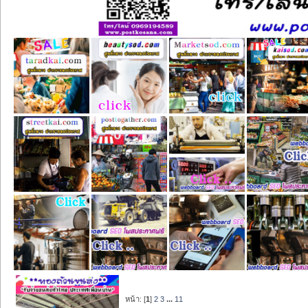
หน้า: [
1
]
2
3
...
11