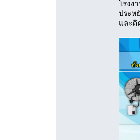
โรงงา
ประหยั
และติ