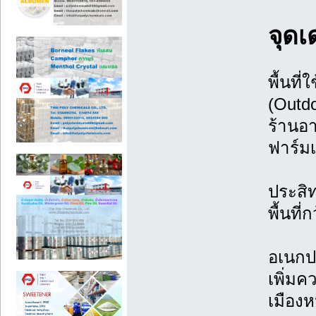
จุดเ
พื้นที่
(Outd
ร้านอ
ฟาร์ม
ประสิ
พื้นที
อเนกปร
เพิ่มค
เมือง