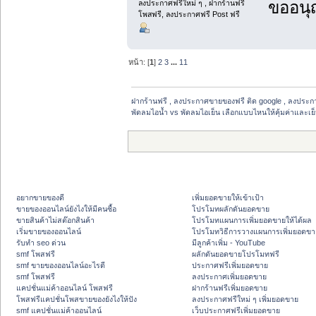
ขออนุ
ลงประกาศฟรีใหม่ ๆ , ฝากร้านฟรี
โพสฟรี, ลงประกาศฟรี Post ฟรี
หน้า: [
1
]
2
3
...
11
ฝากร้านฟรี , ลงประกาศขายของฟรี ติด google , ลงประก
พัดลมไอน้ำ vs พัดลมไอเย็น เลือกแบบไหนให้คุ้มค่าและเย
อยากขายของดี
เพิ่มยอดขายให้เข้าเป้า
ขายของออนไลน์ยังไงให้มีคนซื้อ
โปรโมทผลักดันยอดขาย
ขายสินค้าไม่สต๊อกสินค้า
โปรโมทแผนการเพิ่มยอดขายให้ได้ผล
เริ่มขายของออนไลน์
โปรโมทวิธีการวางแผนการเพิ่มยอดขา
รับทำ seo ด่วน
มีลูกค้าเพิ่ม - YouTube
smf โพสฟรี
ผลักดันยอดขายโปรโมทฟรี
smf ขายของออนไลน์อะไรดี
ประกาศฟรีเพิ่มยอดขาย
smf โพสฟรี
ลงประกาศเพิ่มยอดขาย
แคปชั่นแม่ค้าออนไลน์ โพสฟรี
ฝากร้านฟรีเพิ่มยอดขาย
โพสฟรีแคปชั่นโพสขายของยังไงให้ปัง
ลงประกาศฟรีใหม่ ๆ เพิ่มยอดขาย
smf แคปชั่นแม่ค้าออนไลน์
เว็บประกาศฟรีเพิ่มยอดขาย