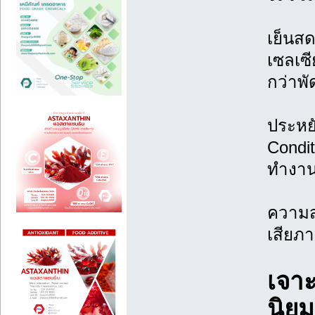
เย็นสด
เซลเซี
กว่าพั
ประหยั
Condi
ทำงานข
ความส
เสียภ
เจา
นิย