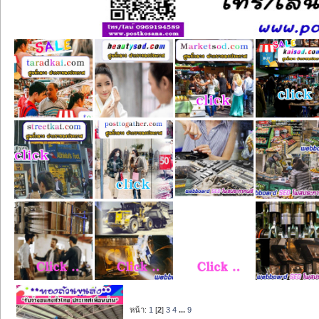
หน้า:
1
[
2
]
3
4
...
9