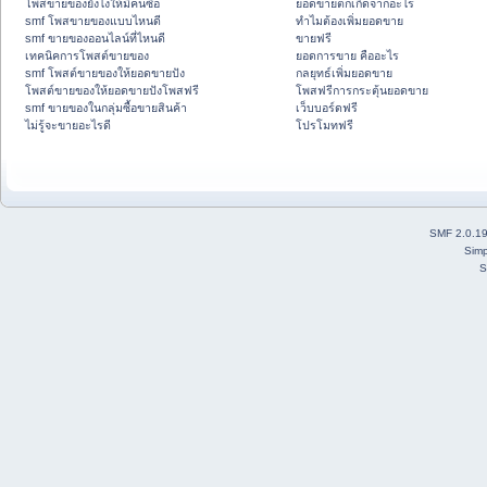
โพสขายของยังไงให้มีคนซื้อ
ยอดขายตกเกิดจากอะไร
smf โพสขายของแบบไหนดี
ทำไมต้องเพิ่มยอดขาย
smf ขายของออนไลน์ที่ไหนดี
ขายฟรี
เทคนิคการโพสต์ขายของ
ยอดการขาย คืออะไร
smf โพสต์ขายของให้ยอดขายปัง
กลยุทธ์เพิ่มยอดขาย
โพสต์ขายของให้ยอดขายปังโพสฟรี
โพสฟรีการกระตุ้นยอดขาย
smf ขายของในกลุ่มซื้อขายสินค้า
เว็บบอร์ดฟรี
ไม่รู้จะขายอะไรดี
โปรโมทฟรี
SMF 2.0.1
Simp
S