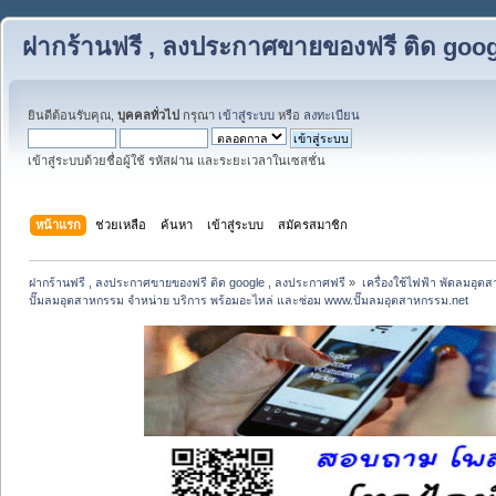
ฝากร้านฟรี , ลงประกาศขายของฟรี ติด goog
ยินดีต้อนรับคุณ,
บุคคลทั่วไป
กรุณา
เข้าสู่ระบบ
หรือ
ลงทะเบียน
เข้าสู่ระบบด้วยชื่อผู้ใช้ รหัสผ่าน และระยะเวลาในเซสชั่น
หน้าแรก
ช่วยเหลือ
ค้นหา
เข้าสู่ระบบ
สมัครสมาชิก
ฝากร้านฟรี , ลงประกาศขายของฟรี ติด google , ลงประกาศฟรี
»
เครื่องใช้ไฟฟ้า พัดลมอุต
ปั๊มลมอุตสาหกรรม จำหน่าย บริการ พร้อมอะไหล่ และซ่อม www.ปั๊มลมอุตสาหกรรม.net