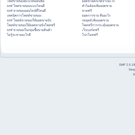
โพสขายของยังไงให้มีคนซื้อ
ยอดขายตกเกิดจากอะไร
smf โพสขายของแบบไหนดี
ทำไมต้องเพิ่มยอดขาย
smf ขายของออนไลน์ที่ไหนดี
ขายฟรี
เทคนิคการโพสต์ขายของ
ยอดการขาย คืออะไร
smf โพสต์ขายของให้ยอดขายปัง
กลยุทธ์เพิ่มยอดขาย
โพสต์ขายของให้ยอดขายปังโพสฟรี
โพสฟรีการกระตุ้นยอดขาย
smf ขายของในกลุ่มซื้อขายสินค้า
เว็บบอร์ดฟรี
ไม่รู้จะขายอะไรดี
โปรโมทฟรี
SMF 2.0.1
Simp
S