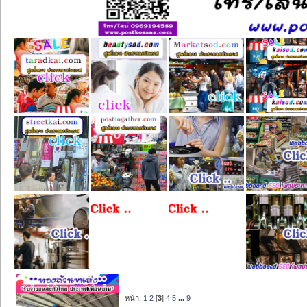
หน้า:
1
2
[
3
]
4
5
...
9