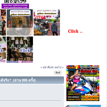
« หน้าที่แล้ว
ต่อไป »
พิมพ์
จริง * (อ่าน 995 ครั้ง)