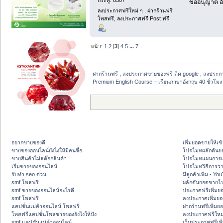
ขออนุญาต อั
ลงประกาศฟรีใหม่ ๆ , ฝากร้านฟรี
โพสฟรี, ลงประกาศฟรี Post ฟรี
หน้า:
1
2
[
3
]
4
5
...
7
ฝากร้านฟรี , ลงประกาศขายของฟรี ติด google , ลงประก
Premium English Course – เรียนภาษาอังกฤษ 40 ชั่วโมง ที
อยากขายของดี
เพิ่มยอดขายให้เข้
ขายของออนไลน์ยังไงให้มีคนซื้อ
โปรโมทผลักดัน
ขายสินค้าไม่สต๊อกสินค้า
โปรโมทแผนการเพ
เริ่มขายของออนไลน์
โปรโมทวิธีการว
รับทำ seo ด่วน
มีลูกค้าเพิ่ม - Y
smf โพสฟรี
ผลักดันยอดขายโ
smf ขายของออนไลน์อะไรดี
ประกาศฟรีเพิ่มย
smf โพสฟรี
ลงประกาศเพิ่มย
แคปชั่นแม่ค้าออนไลน์ โพสฟรี
ฝากร้านฟรีเพิ่ม
โพสฟรีแคปชั่นโพสขายของยังไงให้ปัง
ลงประกาศฟรีใหม่
smf แคปชั่นแม่ค้าออนไลน์
เว็บประกาศฟรีเพ