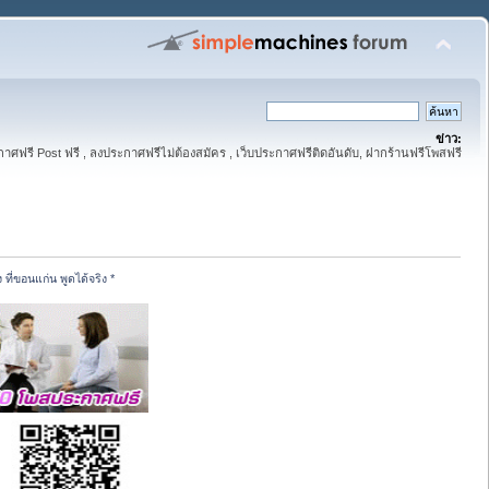
ข่าว:
าศฟรี Post ฟรี , ลงประกาศฟรีไม่ต้องสมัคร , เว็บประกาศฟรีติดอันดับ, ฝากร้านฟรีโพสฟรี
ี่ขอนแก่น พูดได้จริง *