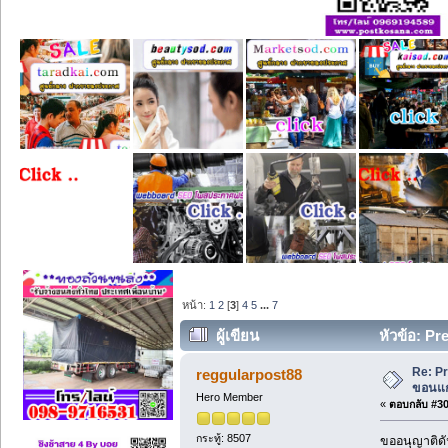
หน้า:
1
2
[
3
]
4
5
...
7
ผู้เขียน
หัวข้อ: Pr
Re: Pr
reggularpost88
ขอนแก่
Hero Member
«
ตอบกลับ #30 
กระทู้: 8507
ขออนุญาติดั