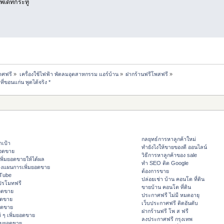
พเดทกระทู้
าศฟรี
»
เครื่องใช้ไฟฟ้า พัดลมอุตสาหกรรม แอร์บ้าน
»
ฝากร้านฟรีโพสฟรี
»
่ขอนแก่น พูดได้จริง *
กลยุทธ์การหาลูกค้าใหม่
าเป้า
ทํายังไงให้ขายของดี ออนไลน์
ยอดขาย
วิธีการหาลูกค้าของ sale
ิ่มยอดขายให้ได้ผล
ทำ SEO ติด Google
างแผนการเพิ่มยอดขาย
ต้องการขาย
ouTube
ปล่อยเช่า บ้าน คอนโด ที่ดิน
ปรโมทฟรี
ขายบ้าน คอนโด ที่ดิน
อดขาย
ประกาศฟรี ไม่มี หมดอายุ
อดขาย
เว็บประกาศฟรี ติดอันดับ
ยอดขาย
ฝากร้านฟรี โพ ส ฟรี
 ๆ เพิ่มยอดขาย
ลงประกาศฟรี กรุงเทพ
ิ่มยอดขาย