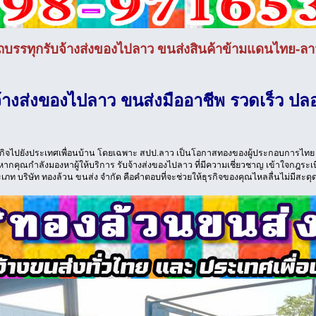
ถบรรทุกรับจ้างส่งของไปลาว ขนส่งสินค้าข้ามแดนไทย-ลา
จ้างส่งของไปลาว ขนส่งมืออาชีพ รวดเร็ว ปล
ิจไปยังประเทศเพื่อนบ้าน โดยเฉพาะ สปป.ลาว เป็นโอกาสทองของผู้ประกอบการไทย แ
หากคุณกำลังมองหาผู้ให้บริการ รับจ้างส่งของไปลาว ที่มีความเชี่ยวชาญ เข้าใจกฎระเ
เภท บริษัท ทองล้วน ขนส่ง จำกัด คือคำตอบที่จะช่วยให้ธุรกิจของคุณไหลลื่นไม่มีสะดุ