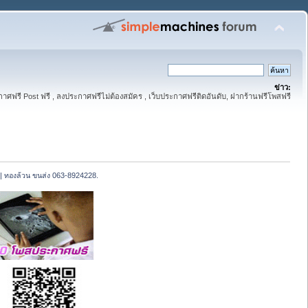
ข่าว:
าศฟรี Post ฟรี , ลงประกาศฟรีไม่ต้องสมัคร , เว็บประกาศฟรีติดอันดับ, ฝากร้านฟรีโพสฟรี
 | ทองล้วน ขนส่ง 063-8924228.