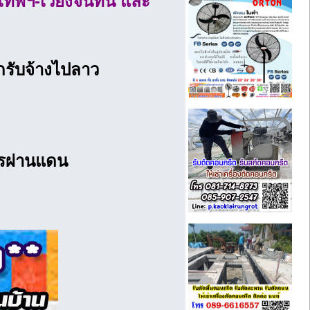
ทพฯ-เวียงจันทน์ และ
กรับจ้างไปลาว
ารผ่านแดน