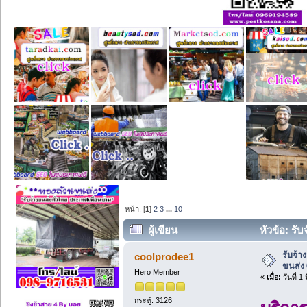
หน้า: [
1
]
2
3
...
10
ผู้เขียน
หัวข้อ: รั
รับจ้า
coolprodee1
ขนส่ง
Hero Member
«
เมื่อ:
วันที่ 1
กระทู้: 3126