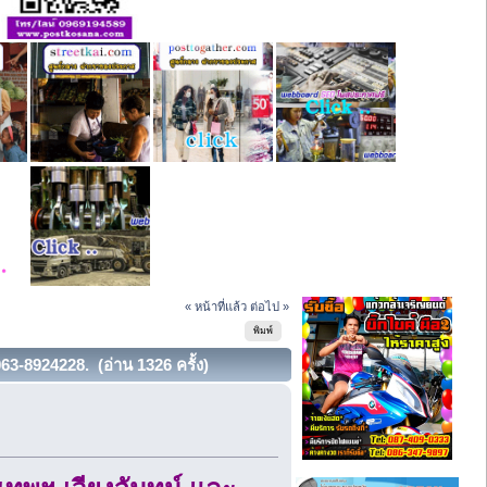
« หน้าที่แล้ว
ต่อไป »
พิมพ์
63-8924228. (อ่าน 1326 ครั้ง)