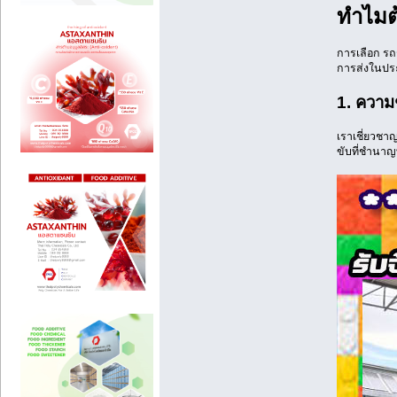
ทำไมต
การเลือก รถร
การส่งในประเ
1. ควา
เราเชี่ยวชา
ขับที่ชำนาญท