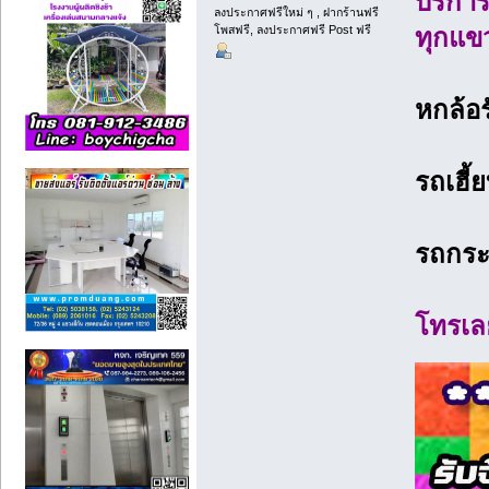
บริกา
ลงประกาศฟรีใหม่ ๆ , ฝากร้านฟรี
โพสฟรี, ลงประกาศฟรี Post ฟรี
ทุกแข
หกล้อ
รถเฮี้ย
รถกระ
โทรเ