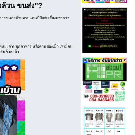
งล้วน ขนส่ง"?
าะการขนส่งข้ามพรมแดนมีปัจจัยเสี่ยงมากกว่า
พนม, ด่านมุกดาหาร หรือด่านช่องเม็ก เรามีคน
สินค้าล่าช้า