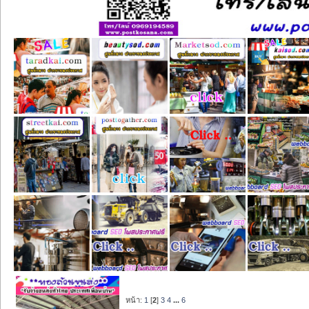
หน้า:
1
[
2
]
3
4
...
6