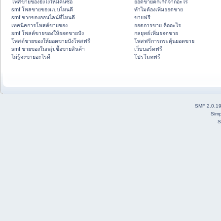
โพสขายของยังไงให้มีคนซื้อ
ยอดขายตกเกิดจากอะไร
smf โพสขายของแบบไหนดี
ทำไมต้องเพิ่มยอดขาย
smf ขายของออนไลน์ที่ไหนดี
ขายฟรี
เทคนิคการโพสต์ขายของ
ยอดการขาย คืออะไร
smf โพสต์ขายของให้ยอดขายปัง
กลยุทธ์เพิ่มยอดขาย
โพสต์ขายของให้ยอดขายปังโพสฟรี
โพสฟรีการกระตุ้นยอดขาย
smf ขายของในกลุ่มซื้อขายสินค้า
เว็บบอร์ดฟรี
ไม่รู้จะขายอะไรดี
โปรโมทฟรี
SMF 2.0.1
Simp
S