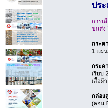
ประเ
การเล
ขนส่ง
กระดาษ
1 แผ่น
กระดาษ
เรียบ 
เสื้อผ
กล่องล
(ลอน 