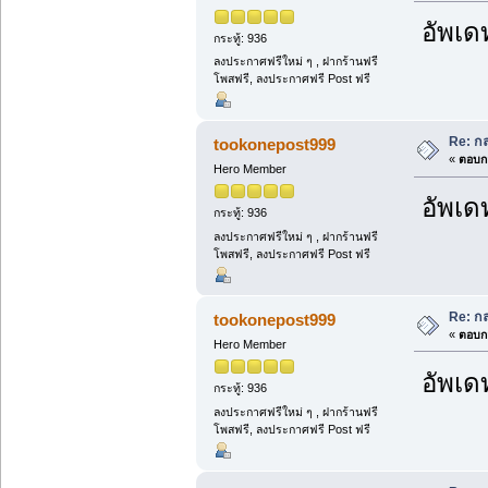
อัพเดท
กระทู้: 936
ลงประกาศฟรีใหม่ ๆ , ฝากร้านฟรี
โพสฟรี, ลงประกาศฟรี Post ฟรี
Re: กล
tookonepost999
«
ตอบกล
Hero Member
อัพเดท
กระทู้: 936
ลงประกาศฟรีใหม่ ๆ , ฝากร้านฟรี
โพสฟรี, ลงประกาศฟรี Post ฟรี
Re: กล
tookonepost999
«
ตอบกล
Hero Member
อัพเดท
กระทู้: 936
ลงประกาศฟรีใหม่ ๆ , ฝากร้านฟรี
โพสฟรี, ลงประกาศฟรี Post ฟรี