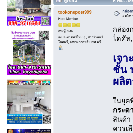
ผู้เขียน
หัวข้อ: กล
กล่องก
tookonepost999
«
เมื่อ:
ว
Hero Member
กล่องก
กระทู้: 936
ไดคัท,
ลงประกาศฟรีใหม่ ๆ , ฝากร้านฟรี
โพสฟรี, ลงประกาศฟรี Post ฟรี
เจาะ
ชั้น
ผลิต
ในยุค
กระดา
สินค้
ควรเลื