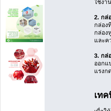
ใช้งา
2. กล่
กล่อง
กล่องห
และคว
3. กล่
ออกแบ
แรงกด
เทค