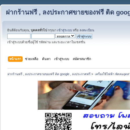
ฝากร้านฟรี , ลงประกาศขายของฟรี ติด goog
ยินดีต้อนรับคุณ,
บุคคลทั่วไป
กรุณา
เข้าสู่ระบบ
หรือ
ลงทะเบียน
เข้าสู่ระบบด้วยชื่อผู้ใช้ รหัสผ่าน และระยะเวลาในเซสชั่น
หน้าแรก
ช่วยเหลือ
ค้นหา
เข้าสู่ระบบ
สมัครสมาชิก
ฝากร้านฟรี , ลงประกาศขายของฟรี ติด google , ลงประกาศฟรี
»
เครื่องใช้ไฟฟ้า พัดลมอุต