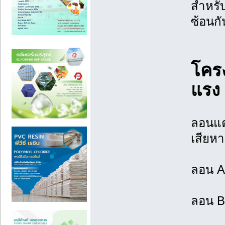
สำหรับ
ซ้อนกั
โคร
แรง
ลอนแต
เสียหา
ลอน A:
ลอน B