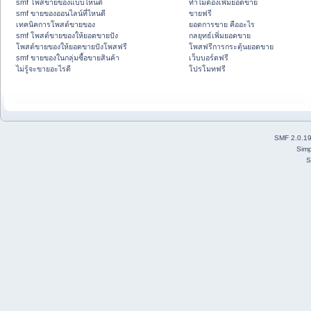
smf โพสขายของแบบไหนดี
ทำไมต้องเพิ่มยอดขาย
smf ขายของออนไลน์ที่ไหนดี
ขายฟรี
เทคนิคการโพสต์ขายของ
ยอดการขาย คืออะไร
smf โพสต์ขายของให้ยอดขายปัง
กลยุทธ์เพิ่มยอดขาย
โพสต์ขายของให้ยอดขายปังโพสฟรี
โพสฟรีการกระตุ้นยอดขาย
smf ขายของในกลุ่มซื้อขายสินค้า
เว็บบอร์ดฟรี
ไม่รู้จะขายอะไรดี
โปรโมทฟรี
SMF 2.0.1
Simp
S