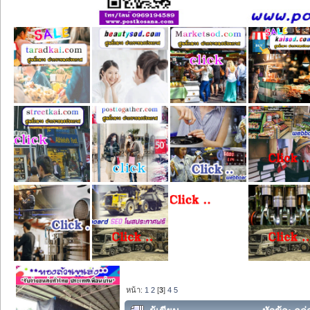
หน้า:
1
2
[
3
]
4
5