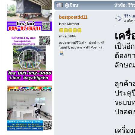
ผู้เขียน
หัวข้อ: รีวิ
รีวิว เ
bestpostdd11
«
เมื่อ:
ว
Hero Member
เครื
กระทู้: 2664
ลงประกาศฟรีใหม่ ๆ , ฝากร้านฟรี
เป็นอี
โพสฟรี, ลงประกาศฟรี Post ฟรี
ต้องก
ลักษณะ
ลูกค้า
ประตูป
ระบบท
ปลอดภ
เครื่