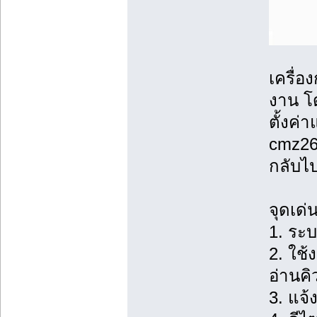
เครื่
งาน โด
ตั้งค่
cmz262
กลับไป
จุดเด่
1. ระบ
2. ใช้
อ่านคิ
3. แจ้