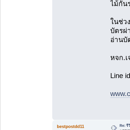
ไม้กั้
ในช่วง
บัตรผ่
อ่านบั
หจก.เ
Line i
www.c
Re: รีว
bestpostdd11