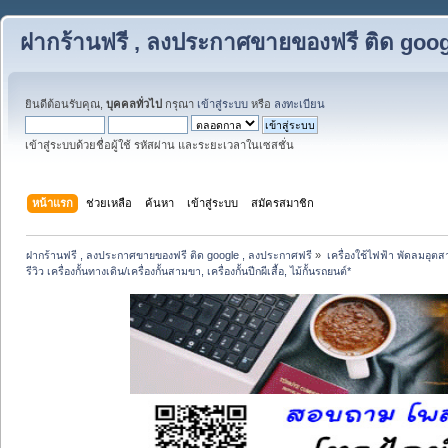
ฝากร้านฟรี , ลงประกาศขายของฟรี ติด goog
ยินดีต้อนรับคุณ,
บุคคลทั่วไป
กรุณา
เข้าสู่ระบบ
หรือ
ลงทะเบียน
เข้าสู่ระบบด้วยชื่อผู้ใช้ รหัสผ่าน และระยะเวลาในเซสชั่น
หน้าแรก
ช่วยเหลือ
ค้นหา
เข้าสู่ระบบ
สมัครสมาชิก
ฝากร้านฟรี , ลงประกาศขายของฟรี ติด google , ลงประกาศฟรี
»
เครื่องใช้ไฟฟ้า พัดลมอุต
รีวิว เครื่องกั้นทางเดิน/เครื่องกั้นสามขา, เครื่องกั้นปีกผีเสื้อ, ไม้กั้นรถยนต์*