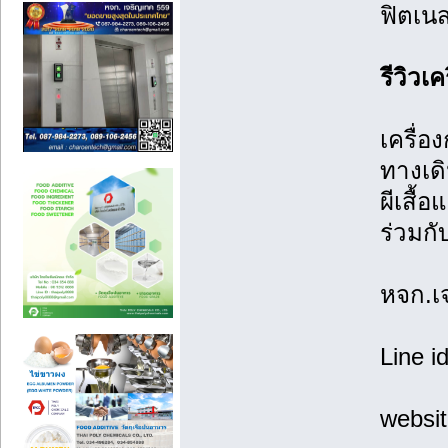
ฟิตเน
รีวิวเ
เครื่อ
ทางเดิ
ผีเสื้
ร่วมก
หจก.เ
Line i
websi