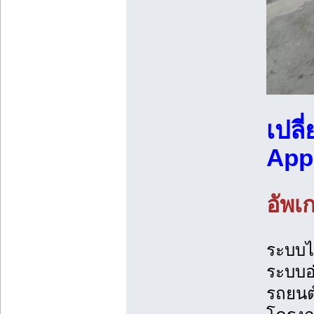
เปลี
App 
อัพเ
ระบบไม
ระบบอ่
รถยนต์