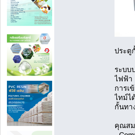
ประตูก
ระบบปร
ไฟฟ้า 
การเข้
ไทม์ไ
กั้นท
คุณสมบ
- Comm