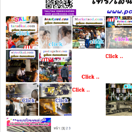
หน้า: [
1
]
2
3