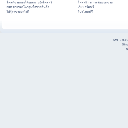
โพสต์ขายของให้ยอดขายปังโพสฟรี
โพสฟรีการกระตุ้นยอดขาย
smf ขายของในกลุ่มซื้อขายสินค้า
เว็บบอร์ดฟรี
ไม่รู้จะขายอะไรดี
โปรโมทฟรี
SMF 2.0.1
Simp
S