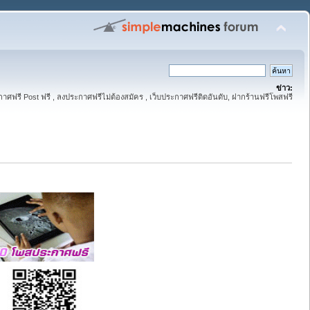
ข่าว:
าศฟรี Post ฟรี , ลงประกาศฟรีไม่ต้องสมัคร , เว็บประกาศฟรีติดอันดับ, ฝากร้านฟรีโพสฟรี