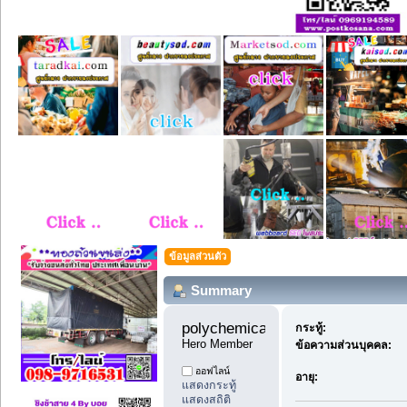
ข้อมูลส่วนตัว
Summary
polychemicals7 
กระทู้:
Hero Member
ข้อความส่วนบุคคล:
ออฟไลน์
อายุ:
แสดงกระทู้
แสดงสถิติ