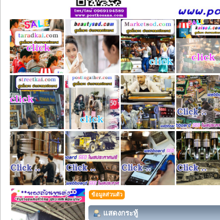
ข้อมูลส่วนตัว
แสดงกระทู้