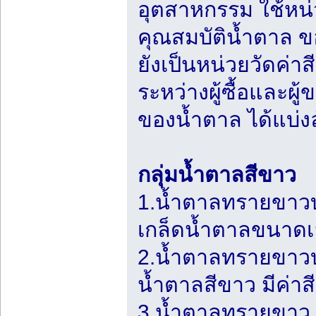
อุตสาหกรรม ใช้หน่
คุณสมบัติน้ำตาล 
ยังเป็นหน่วยวัดค่
ระหว่างผู้ซื้อและผู
ของน้ำตาล ได้แบ่ง
กลุ่มน้ำตาลสีขาว
1.น้ำตาลทรายขาวบริ
เกล็ดน้ำตาลขนาดเล็
2.น้ำตาลทรายขาวบริ
น้ำตาลสีขาว มีค่าสี
3.น้ำตาลทรายขาว เ