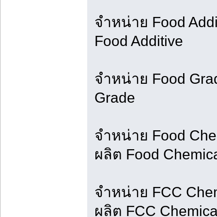
จำหน่าย Food Addit
Food Additive
จำหน่าย Food Grad
Grade
จำหน่าย Food Chem
ผลิต Food Chemic
จำหน่าย FCC Chem
ผลิต FCC Chemica