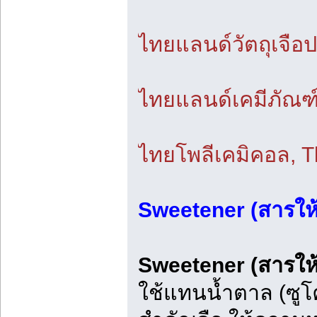
ไทยแลนด์วัตถุเจือ
ไทยแลนด์เคมีภัณฑ์
ไทยโพลีเคมิคอล, T
Sweetener (สารใ
Sweetener (สารใ
ใช้แทนน้ำตาล (ซูโ