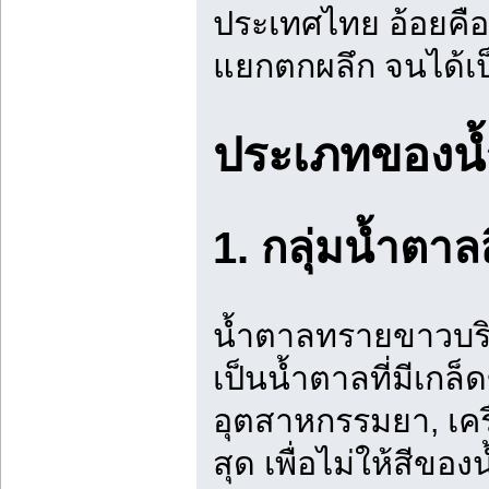
ประเทศไทย อ้อยคือว
แยกตกผลึก จนได้เ
ประเภทของน
1. กลุ่มน้ำตา
น้ำตาลทรายขาวบริส
เป็นน้ำตาลที่มีเกล็
อุตสาหกรรมยา, เคร
สุด เพื่อไม่ให้สีข