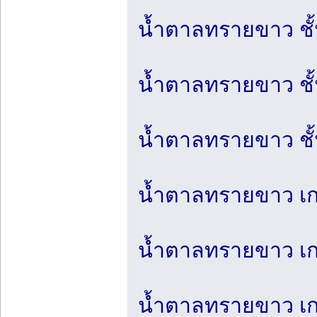
น้ำตาลทรายขาว ชั
น้ำตาลทรายขาว ชั
น้ำตาลทรายขาว ชั
น้ำตาลทรายขาว เ
น้ำตาลทรายขาว เ
น้ำตาลทรายขาว เ