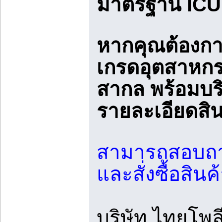
มาตรฐาน ICU
หากคุณต้องกา
เกรดอุตสาหกร
สากล พร้อมบริก
รายละเอียดสิ
สามารถสอบถาม
และสั่งซื้อสินค้
บริษัท ไทยโพล