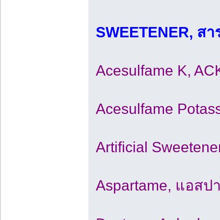
SWEETENER, สารให้
Acesulfame K, ACK
Acesulfame Potas
Artificial Sweete
Aspartame, แอสปา