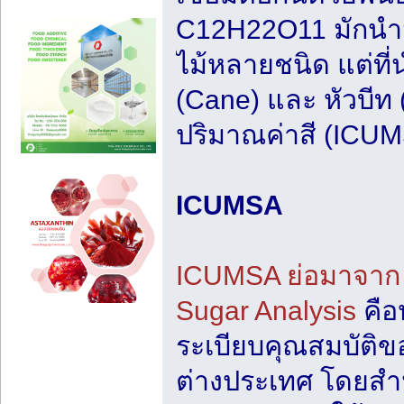
C12H22O11 มักนำม
ไม้หลายชนิด แต่ที่
(Cane) และ หัวบี
ปริมาณค่าสี (ICUMS
ICUMSA
ICUMSA ย่อมาจาก I
Sugar Analysis
คือ
ระเบียบคุณสมบัติข
ต่างประเทศ โดยส