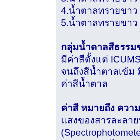
4.น้ำตาลทรายขาว เ
5.น้ำตาลทรายขาว เ
กลุ่มน้ำตาลสีธรรม
มีค่าสีตั้งแต่ ICU
จนถึงสีน้ำตาลเข้ม
ค่าสีน้ำตาล
ค่าสี หมายถึง ควา
แสงของสารละลายน้
(Spectrophotomete