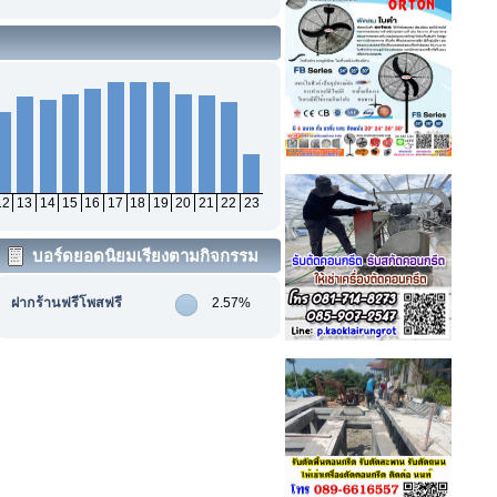
12
13
14
15
16
17
18
19
20
21
22
23
บอร์ดยอดนิยมเรียงตามกิจกรรม
ฝากร้านฟรีโพสฟรี
2.57%