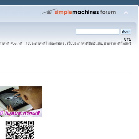
ข่าว:
าศฟรี Post ฟรี , ลงประกาศฟรีไม่ต้องสมัคร , เว็บประกาศฟรีติดอันดับ, ฝากร้านฟรีโพสฟรี