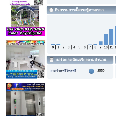
กิจกรรมการตั้งกระทู้ตามเวลา
0
1
2
3
4
5
6
7
8
9
10
11
บอร์ดยอดนิยมเรียงตามจำนวน
กระทู้
ฝากร้านฟรีโพสฟรี
2550