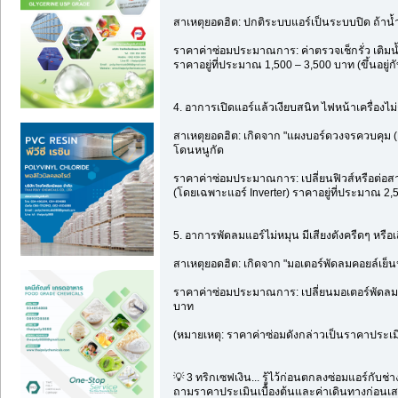
สาเหตุยอดฮิต: ปกติระบบแอร์เป็นระบบปิด ถ้าน้ำย
ราคาค่าซ่อมประมาณการ: ค่าตรวจเช็กรั่ว เติมน้
ราคาอยู่ที่ประมาณ 1,500 – 3,500 บาท (ขึ้นอยู่ก
4. อาการเปิดแอร์แล้วเงียบสนิท ไฟหน้าเครื่องไม่
สาเหตุยอดฮิต: เกิดจาก "แผงบอร์ดวงจรควบคุม (
โดนหนูกัด
ราคาค่าซ่อมประมาณการ: เปลี่ยนฟิวส์หรือต่อสา
(โดยเฉพาะแอร์ Inverter) ราคาอยู่ที่ประมาณ 2,
5. อาการพัดลมแอร์ไม่หมุน มีเสียงดังครืดๆ หรือเ
สาเหตุยอดฮิต: เกิดจาก "มอเตอร์พัดลมคอยล์เย็น
ราคาค่าซ่อมประมาณการ: เปลี่ยนมอเตอร์พัดลมแอ
บาท
(หมายเหตุ: ราคาค่าซ่อมดังกล่าวเป็นราคาประเมิ
💡 3 ทริกเซฟเงิน... รู้ไว้ก่อนตกลงซ่อมแอร์กับช่า
ถามราคาประเมินเบื้องต้นและค่าเดินทางก่อนเสมอ