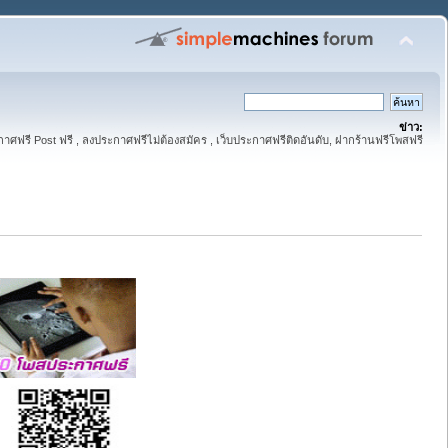
ข่าว:
าศฟรี Post ฟรี , ลงประกาศฟรีไม่ต้องสมัคร , เว็บประกาศฟรีติดอันดับ, ฝากร้านฟรีโพสฟรี