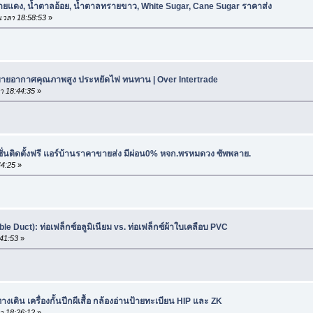
รายแดง, น้ำตาลอ้อย, น้ำตาลทรายขาว, White Sugar, Cane Sugar ราคาส่ง
เวลา 18:58:53
»
บายอากาศคุณภาพสูง ประหยัดไฟ ทนทาน | Over Intertrade
า 18:44:35
»
ั่นติดตั้งฟรี แอร์บ้านราคาขายส่ง มีผ่อน0% หจก.พรหมดวง ซัพพลาย.
44:25
»
ible Duct): ท่อเฟล็กซ์อลูมิเนียม vs. ท่อเฟล็กซ์ผ้าใบเคลือบ PVC
41:53
»
้นทางเดิน เครื่องกั้นปีกผีเสื้อ กล้องอ่านป้ายทะเบียน HIP และ ZK
า 18:26:12
»