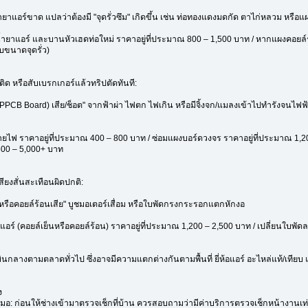
าแอร์ขาด แปลว่าต้องมี "จุดรั่วซึม" เกิดขึ้น เช่น ท่อทองแดงมดกัด ตาไก่หลวม หรือแผง
ำยาแอร์ และบานหัวเฮดท่อใหม่ ราคาอยู่ที่ประมาณ 800 – 1,500 บาท / หากแผงคอยล์รั่
ับขนาดจุดรั่ว)
ติด หรือสับเบรกเกอร์แล้วทริปตัดทันที:
PPCB Board) เสีย/ช็อต" จากฟ้าผ่า ไฟตก ไฟเกิน หรือมีจิ้งจก/แมลงเข้าไปทำรังจนไ
ยไฟ ราคาอยู่ที่ประมาณ 400 – 800 บาท / ซ่อมแผงบอร์ดวงจร ราคาอยู่ที่ประมาณ 1,20
500 – 5,000+ บาท
สียงสั่นสะเทือนผิดปกติ:
หรือคอยล์ร้อนเสีย" บูชมอเตอร์เสื่อม หรือใบพัดกรงกระรอกแตกหักงอ
ร์ (คอยล์เย็นหรือคอยล์ร้อน) ราคาอยู่ที่ประมาณ 1,200 – 2,500 บาท / เปลี่ยนใบพั
นกลางตามตลาดทั่วไป ซึ่งอาจมีความแตกต่างกันตามพื้นที่ ยี่ห้อแอร์ อะไหล่แท้/เทีย
ง
: ก่อนให้ช่างเข้ามาตรวจเช็กที่บ้าน ควรสอบถามว่ามีค่าบริการตรวจเช็กหน้างานเท่าไ