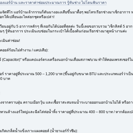
ของแอร์บ้าน และราคาค่าซ่อมประมาณการ รู้ทันช่าง ไม่โดนฟันราคา
จัดทีไร แอร์บ้านเจ้ากรรมก็ดันมางอแงเสียขึ้นมาดื้อๆ พอโทรเรียกช่างมาเช็กอาการ ห
กให้เปลี่ยนอะไหล่ยกชุดหรือเปล่า!
นอยู่กับ 5 อาการหลักๆ ที่เจอกันได้บ่อยที่สุดค่ะ วันนี้เลยขอรวบรวม "เช็กลิสต์ 5 
ๆ รู้ทันอาการ ประเมินงบซ่อมในกระเป๋าได้เบื้องต้นก่อนเรียกช่างมาดูหน้างานค่ะ
ะเมินค่าซ่อม!
คอยล์ร้อนไม่ทำงาน / แคปเสีย):
์ (Capacitor)" หรือแคปแอร์ตรงเครื่องนอกบ้านเสื่อมสภาพ/บวม ทำให้คอมเพรสเซอร์ไม่
 ราคาอยู่ที่ประมาณ 500 – 1,200 บาท (ขึ้นอยู่กับขนาด BTU และประเภทแอร์ว่าเป็น I
00 บาท
:
 เนื่องจากคราบฝุ่น คราบเมือกวุ้น และเชื้อราสะสมจนน้ำระบายออกนอกบ้านไม่ได้ หรือถ
้างแอร์ใหญ่และฉีดไล่ท่อน้ำทิ้ง ราคาอยู่ที่ประมาณ 400 – 800 บาท / หากต้องเปลี่ยนถ
อเกิดเกล็ดน้ำแข็งเกาะแผงคอยล์ (น้ำยาแอร์รั่วซึม):