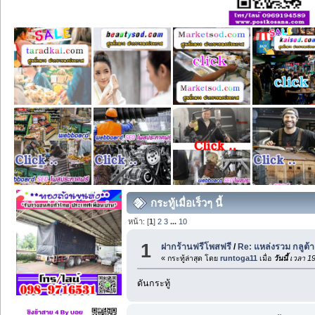
กระทู้เมื่อเร็วๆ นี้
หน้า: [
1
]
2
3
...
10
1
ฝากร้านฟรีโพสฟรี
/
Re: แหล่งรวม กลูต้า
« กระทู้ล่าสุด โดย
runtoga11
เมื่อ
วันนี้
เวลา 19
ดันกระทู้