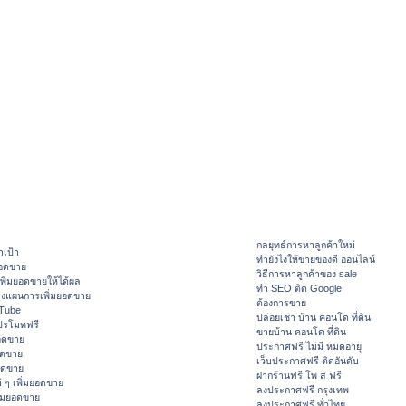
กลยุทธ์การหาลูกค้าใหม่
าเป้า
ทํายังไงให้ขายของดี ออนไลน์
ยอดขาย
วิธีการหาลูกค้าของ sale
ิ่มยอดขายให้ได้ผล
ทำ SEO ติด Google
างแผนการเพิ่มยอดขาย
ต้องการขาย
ouTube
ปล่อยเช่า บ้าน คอนโด ที่ดิน
ปรโมทฟรี
ขายบ้าน คอนโด ที่ดิน
อดขาย
ประกาศฟรี ไม่มี หมดอายุ
อดขาย
เว็บประกาศฟรี ติดอันดับ
ยอดขาย
ฝากร้านฟรี โพ ส ฟรี
 ๆ เพิ่มยอดขาย
ลงประกาศฟรี กรุงเทพ
ิ่มยอดขาย
ลงประกาศฟรี ทั่วไทย