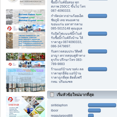
ซื้อบิ๊กไบค์มือสอง ทุก
สภาพ 250CC ขึ้นไป โทร
087-4090333.
กำจัดปลวกย่านร้อยเอ็ด
ชัยภูมิ เลย หนองคาย
ขอนแก่น มหาสารคาม
085-5015148 คุณอุบล
รับปิดไฟแนนซ์บิ๊กไบค์
รับซื้อบิ๊กไบค์ถึงบ้าน ให้
ราคาสูง 0874090333,
086-3479897.
รับตรวจสอบประวัติคดี
อาญา ตรวจสอบคู่ค้าทาง
ธุรกิจ ปรึกษาโทร 083-
789-9883
ร้านแอร์บ้านขายส่ง ลด
ราคาทุกยี่ห้อ แอร์บ้าน
ราคาถูกที่สุด ติดตั้งฟรี
กทม. ปริมณฑล
เริ่มหัวข้อใหม่มากที่สุด
siritidaphon
iboor
reggularpost88