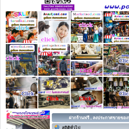
ฝากร้านฟรี , ลงประกาศขายของฟร
สถิติทั่วไป