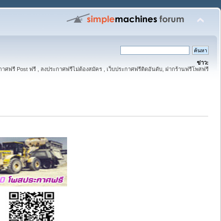
ข่าว:
าศฟรี Post ฟรี , ลงประกาศฟรีไม่ต้องสมัคร , เว็บประกาศฟรีติดอันดับ, ฝากร้านฟรีโพสฟรี