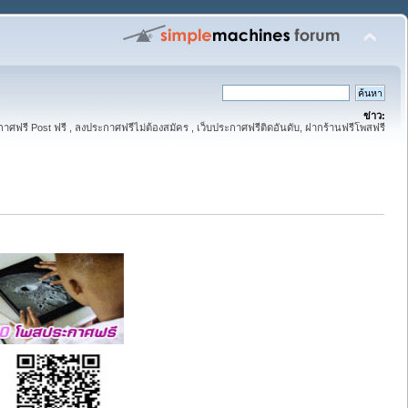
ข่าว:
าศฟรี Post ฟรี , ลงประกาศฟรีไม่ต้องสมัคร , เว็บประกาศฟรีติดอันดับ, ฝากร้านฟรีโพสฟรี