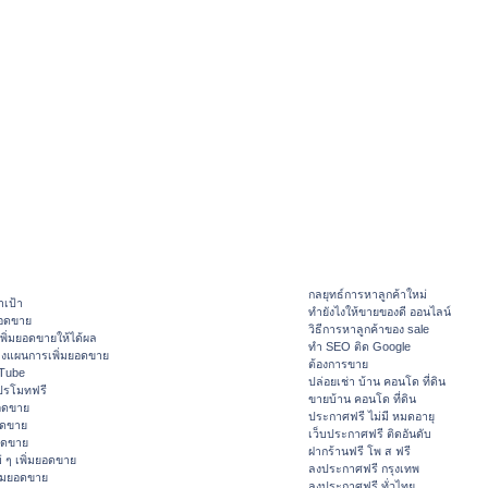
กลยุทธ์การหาลูกค้าใหม่
าเป้า
ทํายังไงให้ขายของดี ออนไลน์
ยอดขาย
วิธีการหาลูกค้าของ sale
ิ่มยอดขายให้ได้ผล
ทำ SEO ติด Google
างแผนการเพิ่มยอดขาย
ต้องการขาย
ouTube
ปล่อยเช่า บ้าน คอนโด ที่ดิน
ปรโมทฟรี
ขายบ้าน คอนโด ที่ดิน
อดขาย
ประกาศฟรี ไม่มี หมดอายุ
อดขาย
เว็บประกาศฟรี ติดอันดับ
ยอดขาย
ฝากร้านฟรี โพ ส ฟรี
 ๆ เพิ่มยอดขาย
ลงประกาศฟรี กรุงเทพ
ิ่มยอดขาย
ลงประกาศฟรี ทั่วไทย