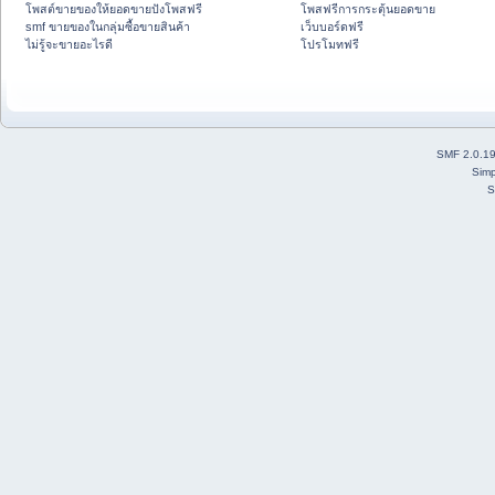
โพสต์ขายของให้ยอดขายปังโพสฟรี
โพสฟรีการกระตุ้นยอดขาย
smf ขายของในกลุ่มซื้อขายสินค้า
เว็บบอร์ดฟรี
ไม่รู้จะขายอะไรดี
โปรโมทฟรี
SMF 2.0.1
Simp
S