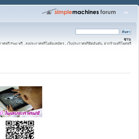
ข่าว:
าศฟรี Post ฟรี , ลงประกาศฟรีไม่ต้องสมัคร , เว็บประกาศฟรีติดอันดับ, ฝากร้านฟรีโพสฟรี