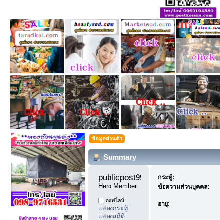
ข้อมูลส่วนตัว
Summary
publicpost99 
กระทู้:
Hero Member
ข้อความส่วนบุคคล:
ออฟไลน์
อายุ:
แสดงกระทู้
แสดงสถิติ