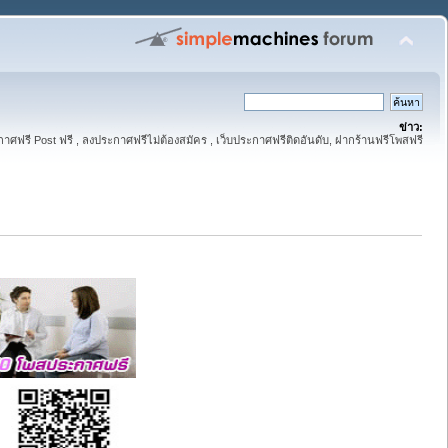
ข่าว:
าศฟรี Post ฟรี , ลงประกาศฟรีไม่ต้องสมัคร , เว็บประกาศฟรีติดอันดับ, ฝากร้านฟรีโพสฟรี