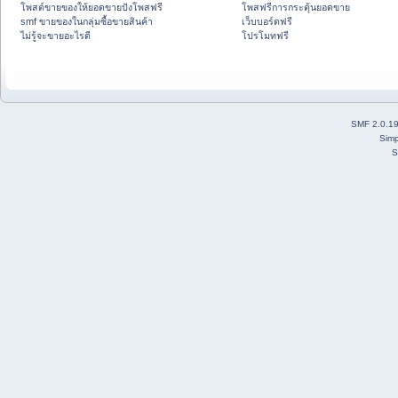
โพสต์ขายของให้ยอดขายปังโพสฟรี
โพสฟรีการกระตุ้นยอดขาย
smf ขายของในกลุ่มซื้อขายสินค้า
เว็บบอร์ดฟรี
ไม่รู้จะขายอะไรดี
โปรโมทฟรี
SMF 2.0.1
Simp
S