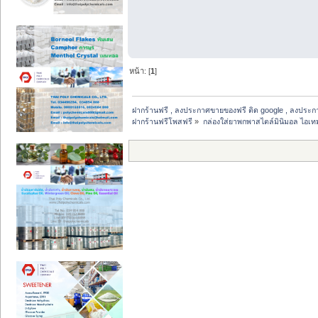
หน้า: [
1
]
ฝากร้านฟรี , ลงประกาศขายของฟรี ติด google , ลงประก
ฝากร้านฟรีโพสฟรี
»
กล่องใส่ยาพกพาสไตล์มินิมอล ไอเทม