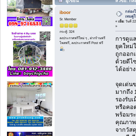
ผู้เขียน
หัวข้อ: กล
(อ่าน 22 ครั้ง)
กล่องใ
iboor
เทมคู่
Sr. Member
«
เมื่อ:
วันที่ 
»
กระทู้: 324
การดูแล
ลงประกาศฟรีใหม่ ๆ , ฝากร้านฟรี
โพสฟรี, ลงประกาศฟรี Post ฟรี
ยุคใหม่
ถูกออกแ
ด้วยดีไ
ได้อย่
จุดเด่นข
มากถึง 
รองรับเ
หรือคอต
พร้อมระ
คุณภาพย
จากวัสดุ