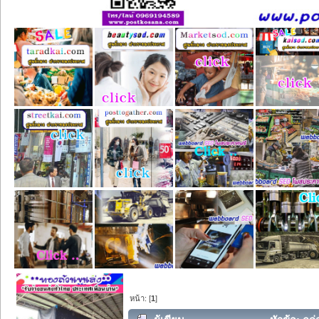
หน้า: [
1
]