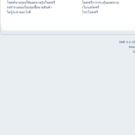
โพสต์ขายของให้ยอดขายปังโพสฟรี
โพสฟรีการกระตุ้นยอดขาย
smf ขายของในกลุ่มซื้อขายสินค้า
เว็บบอร์ดฟรี
ไม่รู้จะขายอะไรดี
โปรโมทฟรี
SMF 2.0.1
Simp
S